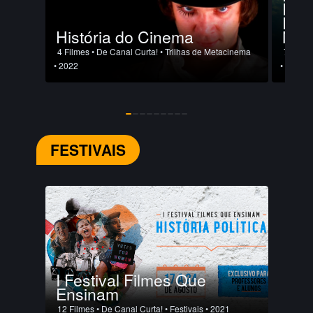
Rea
Doc
História do Cinema
Mon
4 Filmes
• De Canal Curta!
• Trilhas de Metacinema
73 Film
• 2022
• Trilha
FESTIVAIS
I Festival Filmes Que
Ensinam
12 Filmes
• De Canal Curta!
• Festivais
• 2021