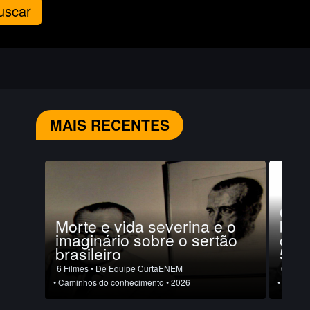
uscar
MAIS RECENTES
O Br
Morte e vida severina e o
bipo
imaginário sobre o sertão
cená
brasileiro
50 e
6 Filmes
• De Equipe CurtaENEM
6 Filme
• Caminhos do conhecimento
• 2026
• Camin