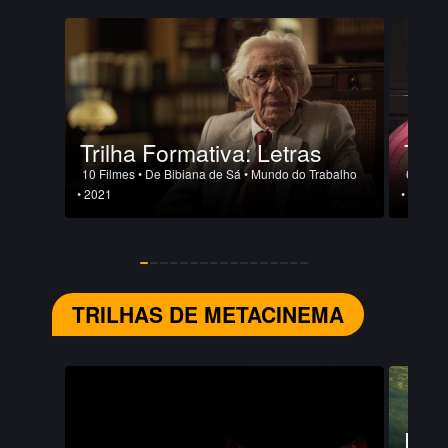
Trilha Formativa: Letras
Tril
10 Filmes
• De Bibiana de Sá
• Mundo do Trabalho
6 Filme
• 2021
• 2021
TRILHAS DE METACINEMA
Diri