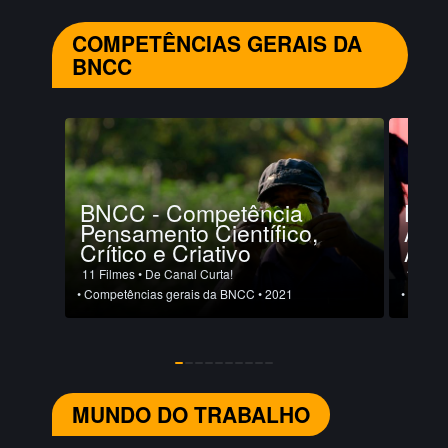
COMPETÊNCIAS GERAIS DA
BNCC
BNCC - Competência
BNC
Pensamento Científico,
Aut
Crítico e Criativo
Aut
11 Filmes
• De Canal Curta!
11 Film
• Competências gerais da BNCC
• 2021
• Compe
MUNDO DO TRABALHO