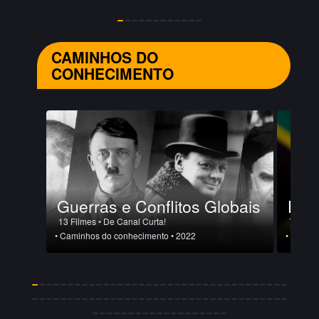
CAMINHOS DO
CONHECIMENTO
Guerras e Conflitos Globais
Hist
13 Filmes
• De Canal Curta!
7 Filme
• Caminhos do conhecimento
• 2022
• Camin