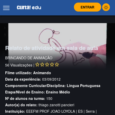
ENTRAR
Relato de atividade em sala de aula
BRINCANDO DE ANIMAÇÃO
56
Visualizações |
Filme utilizado:
Animando
Data da experiência:
03/09/2012
Componente Curricular/Disciplina:
Língua Portuguesa
Etapa/Nível de Ensino:
Ensino Médio
Nº de alunos na turma:
150
Autor(a) do relato:
thiago zanotti pancieri
Instituição:
EEEFM PROF JOAO LOYOLA | ES | Serra |