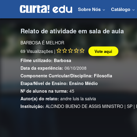
Sobre Nós
Catálogo
Relato de atividade em sala de aula
BARBOSA É MELHOR
69
Visualizações |
Vote aqui
Filme utilizado:
Barbosa
Data da experiência:
06/10/2008
Componente Curricular/Disciplina:
Filosofia
Etapa/Nível de Ensino:
Ensino Médio
Nº de alunos na turma:
45
Autor(a) do relato:
andre luis la salvia
Instituição:
ALCINDO BUENO DE ASSIS MINISTRO | SP | Bra