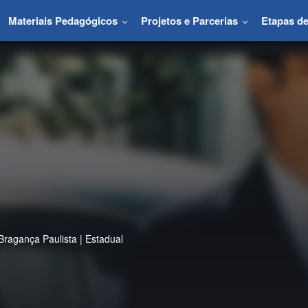
Materiais Pedagógicos
Projetos e Parcerias
Etapas d
gança Paulista | Estadual