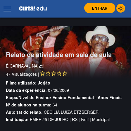
ENTRAR
Relato de atividade em sala de aula
É CARNAVAL NA 25!
47
Visualizações |
Filme utilizado:
Jorjão
Data da experiência:
07/06/2009
Etapa/Nível de Ensino:
Ensino Fundamental - Anos Finais
Nº de alunos na turma:
64
Autor(a) do relato:
CECÍLIA LUIZA ETZBERGER
Instituição:
EMEF 25 DE JULHO | RS | Ivoti | Municipal