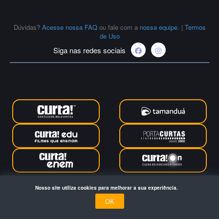
Dúvidas?
Acesse nossa FAQ
ou fale com a
nossa equipe
.
|
Termos
de Uso
Siga nas redes sociais
Curta Educação © 2024. Todos os direitos reservados. Feito com
Nosso site utiliza cookies para melhorar a sua experiência.
no Rio de Janeiro
OK