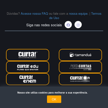
Dúvidas?
Acesse nossa FAQ
ou fale com a
nossa equipe
.
|
Termos
de Uso
Siga nas redes sociais
Curta Educação © 2024. Todos os direitos reservados. Feito com
Nosso site utiliza cookies para melhorar a sua experiência.
no Rio de Janeiro
OK